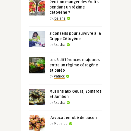
Peut-on manger des fruits
pendant un régime
cétogène ?
by
Josiane
3 Conseils pour Survivre à la
Grippe Cétogène
by
Akasha
Les 3 différences majeures
entre un régime cétogène
et paléo
by
Patrick
Muffins aux Oeufs, Epinards
et Jambon
by
Akasha
L’avocat enrobé de bacon
by
Mathilde