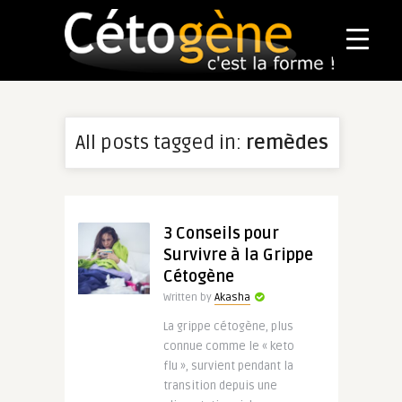
All posts tagged in:
remèdes
3 Conseils pour
Survivre à la Grippe
Cétogène
Written by
Akasha
La grippe cétogène, plus
connue comme le « keto
flu », survient pendant la
transition depuis une