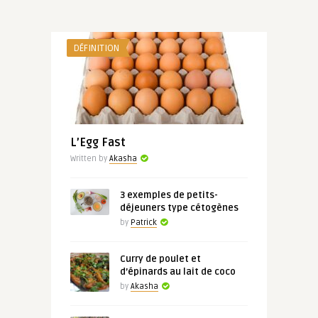
DÉFINITION
L’Egg Fast
Written by
Akasha
3 exemples de petits-
déjeuners type cétogènes
by
Patrick
Curry de poulet et
d’épinards au lait de coco
by
Akasha