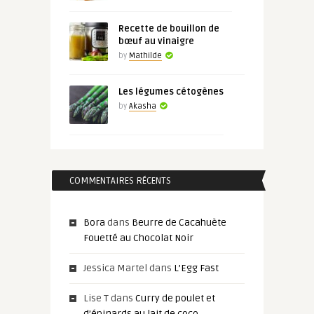
Recette de bouillon de
bœuf au vinaigre
by
Mathilde
Les légumes cétogènes
by
Akasha
COMMENTAIRES RÉCENTS
Bora
dans
Beurre de Cacahuète
Fouetté au Chocolat Noir
Jessica Martel
dans
L’Egg Fast
Lise T
dans
Curry de poulet et
d’épinards au lait de coco