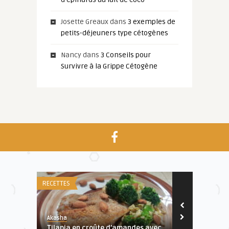
Josette Greaux
dans
3 exemples de
petits-déjeuners type cétogènes
Nancy
dans
3 Conseils pour
Survivre à la Grippe Cétogène
RECETTES
DÉFINITION
Akasha
Josiane
Tilapia en croûte d’amandes avec
Le café cét