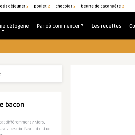
etit déjeuner
2
poulet
2
chocolat
2
beurre de cacahuète
2
ime cétogène
Par où commencer ?
Les recettes
Co
e
de bacon
at différemment ? Alors,
avez besoin. L’avocat est un