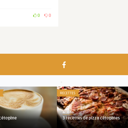
0
0
RECETTES
RECE
Akasha
Ak
3 recettes de pizza cétogènes
Ti
oeu