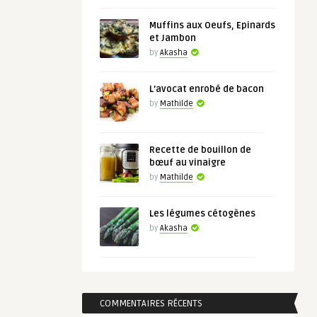
Muffins aux Oeufs, Epinards
et Jambon
by
Akasha
L’avocat enrobé de bacon
by
Mathilde
Recette de bouillon de
bœuf au vinaigre
by
Mathilde
Les légumes cétogènes
by
Akasha
COMMENTAIRES RÉCENTS