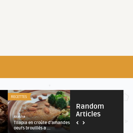
TTES
RECETTES
Random
Articles
asha
Akasha
lapia en croûte d’amandes avec
Muffins aux Oeufs, Epinards 
fs brouillés a ...
Jambon