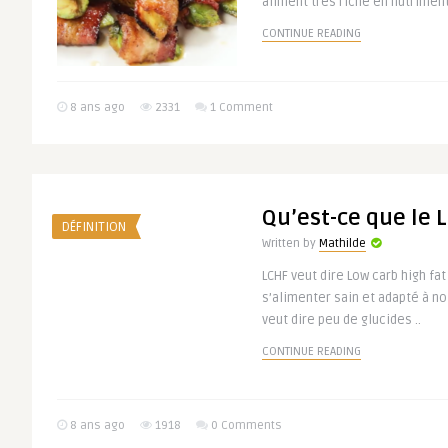
aliment très riche en nutriments
CONTINUE READING
8 ans ago
2331
1 Comment
Qu’est-ce que le 
DÉFINITION
Written by
Mathilde
LCHF veut dire Low carb high fa
s’alimenter sain et adapté à no
veut dire peu de glucides ..
CONTINUE READING
8 ans ago
1918
0 Comments