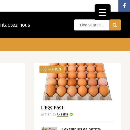
ntactez-nous
DÉFINITION
L’Egg Fast
Written by
Akasha
3 exemples de petits-