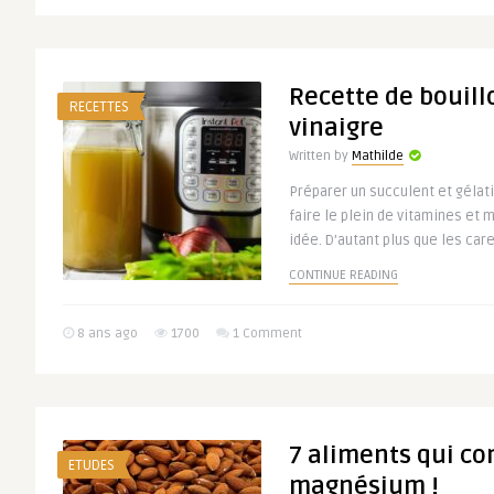
Recette de bouil
RECETTES
vinaigre
Written by
Mathilde
Préparer un succulent et gélat
faire le plein de vitamines et 
idée. D’autant plus que les care
CONTINUE READING
8 ans ago
1700
1 Comment
7 aliments qui c
ETUDES
magnésium !