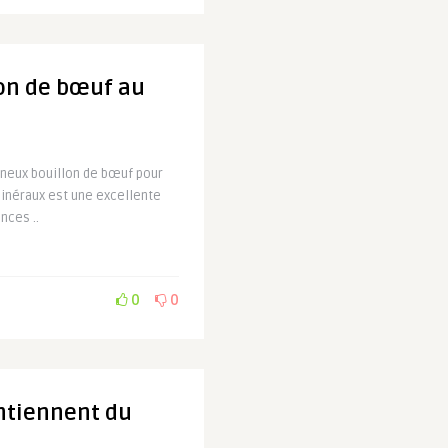
lon de bœuf au
ineux bouillon de bœuf pour
minéraux est une excellente
nces ..
0
0
ontiennent du