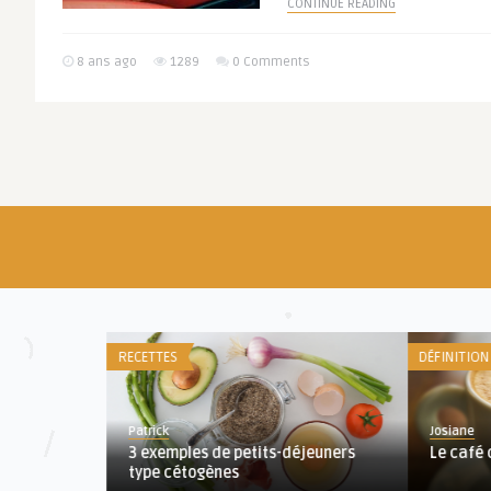
CONTINUE READING
8 ans ago
1289
0 Comments
RECETTES
DÉFINITION
Patrick
Josiane
3 exemples de petits-déjeuners
Le café cétogène
type cétogènes