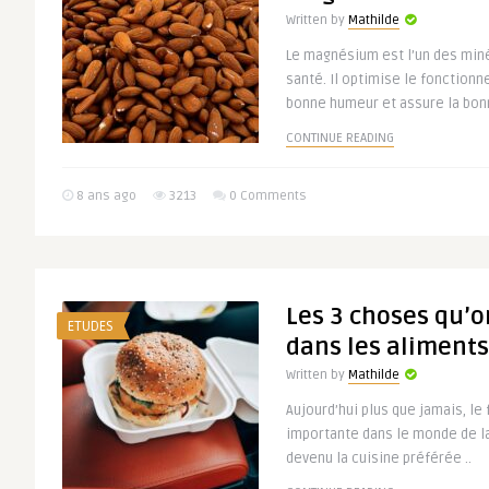
Written by
Mathilde
Le magnésium est l’un des miné
santé. Il optimise le fonctionn
bonne humeur et assure la bonn
CONTINUE READING
8 ans ago
3213
0 Comments
Les 3 choses qu’o
ETUDES
dans les aliments
Written by
Mathilde
Aujourd’hui plus que jamais, le
importante dans le monde de l
devenu la cuisine préférée ..