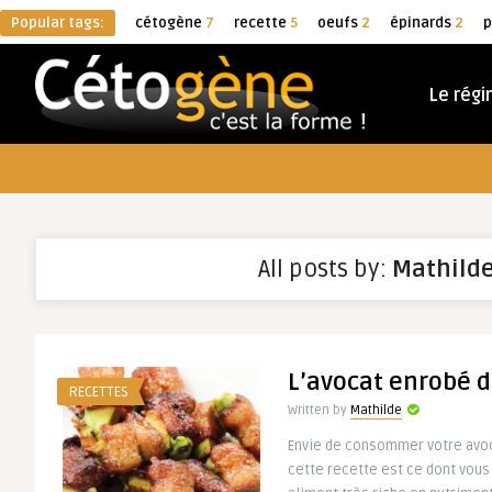
Popular tags:
cétogène
7
recette
5
oeufs
2
épinards
2
p
Le rég
All posts by:
Mathild
L’avocat enrobé 
RECETTES
Written by
Mathilde
Envie de consommer votre avoc
cette recette est ce dont vous 