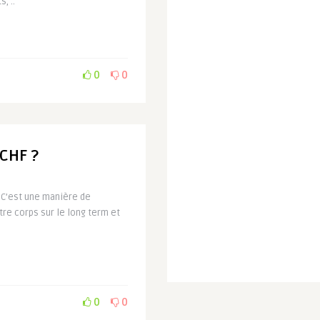
, ..
0
0
LCHF ?
t C’est une manière de
tre corps sur le long term et
0
0