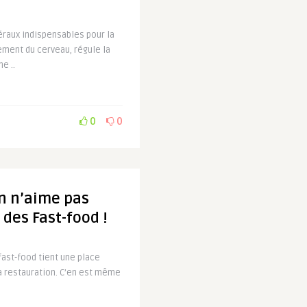
raux indispensables pour la
ement du cerveau, régule la
e ..
0
0
n n’aime pas
 des Fast-food !
 fast-food tient une place
a restauration. C’en est même