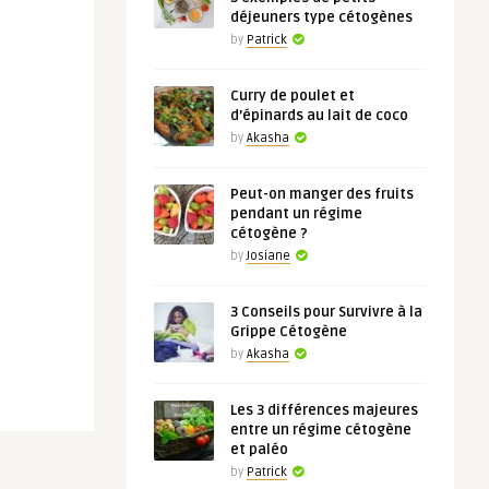
déjeuners type cétogènes
by
Patrick
Curry de poulet et
d’épinards au lait de coco
by
Akasha
Peut-on manger des fruits
pendant un régime
cétogène ?
by
Josiane
3 Conseils pour Survivre à la
Grippe Cétogène
by
Akasha
Les 3 différences majeures
entre un régime cétogène
et paléo
by
Patrick