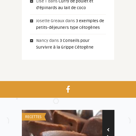
Lise T
dans
Curry de poulet et
d’épinards au lait de coco
Josette Greaux
dans
3 exemples de
petits-déjeuners type cétogènes
Nancy
dans
3 Conseils pour
Survivre à la Grippe Cétogène
RECETTES
RECETTES