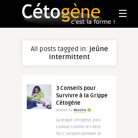
All posts tagged in:
jeûne
intermittent
3 Conseils pour
Survivre à la Grippe
Cétogène
Written by
Akasha
La grippe cétogène, plus
connue comme le « keto
flu », survient pendant la