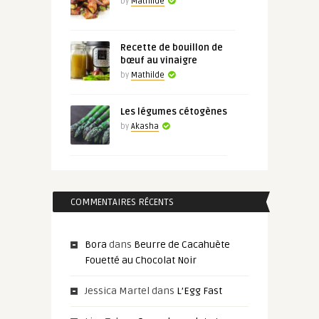
by
Mathilde
Recette de bouillon de
bœuf au vinaigre
by
Mathilde
Les légumes cétogènes
by
Akasha
COMMENTAIRES RÉCENTS
Bora
dans
Beurre de Cacahuète
Fouetté au Chocolat Noir
Jessica Martel
dans
L’Egg Fast