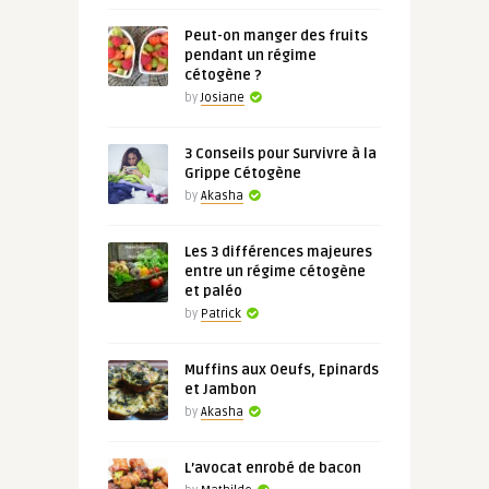
Peut-on manger des fruits
pendant un régime
cétogène ?
by
Josiane
3 Conseils pour Survivre à la
Grippe Cétogène
by
Akasha
Les 3 différences majeures
entre un régime cétogène
et paléo
by
Patrick
Muffins aux Oeufs, Epinards
et Jambon
by
Akasha
L’avocat enrobé de bacon