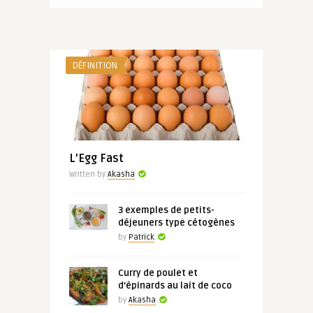
DÉFINITION
L’Egg Fast
Written by
Akasha
3 exemples de petits-
déjeuners type cétogènes
by
Patrick
Curry de poulet et
d’épinards au lait de coco
by
Akasha