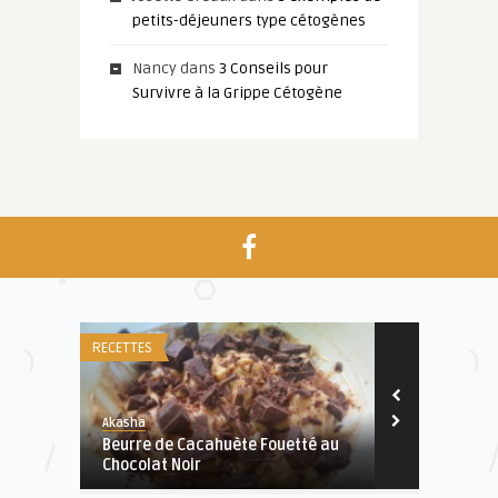
petits-déjeuners type cétogènes
Nancy
dans
3 Conseils pour
Survivre à la Grippe Cétogène
RECETTES
ETUDES
Akasha
Mathilde
ogène
Beurre de Cacahuète Fouetté au
7 aliments q
Chocolat Noir
magnésium 