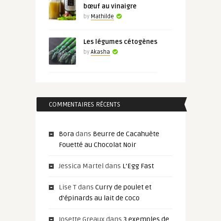
bœuf au vinaigre
by
Mathilde
Les légumes cétogènes
by
Akasha
COMMENTAIRES RÉCENTS
Bora
dans
Beurre de Cacahuète
Fouetté au Chocolat Noir
Jessica Martel
dans
L’Egg Fast
Lise T
dans
Curry de poulet et
d’épinards au lait de coco
Josette Greaux
dans
3 exemples de