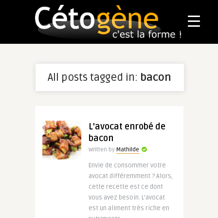
All posts tagged in:
bacon
L’avocat enrobé de
bacon
Written by
Mathilde
Envie de consommer votre
avocat différemment ? Alors,
cette recette est ce dont
vous avez besoin. L’avocat
est un aliment très riche en