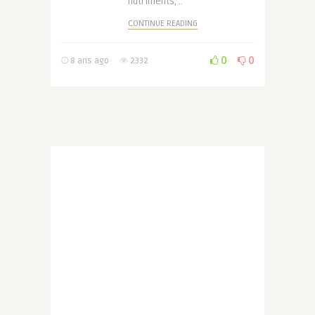
nutriments, ..
CONTINUE READING
0
0
8 ans ago
2332