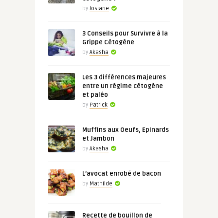
by
Josiane
3 Conseils pour Survivre à la
Grippe Cétogène
by
Akasha
Les 3 différences majeures
entre un régime cétogène
et paléo
by
Patrick
Muffins aux Oeufs, Epinards
et Jambon
by
Akasha
L’avocat enrobé de bacon
by
Mathilde
Recette de bouillon de